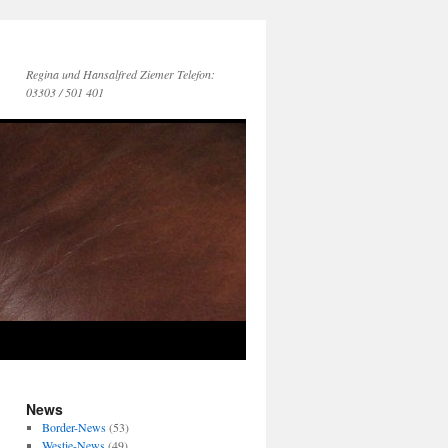
Regina und Hansalfred Ziemer Telefon:
03303 / 501 401
News
Border-News
(53)
Westie-News
(49)