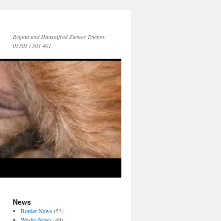
Regina und Hansalfred Ziemer Telefon:
03303 / 501 401
News
Border-News
(53)
Westie-News
(49)