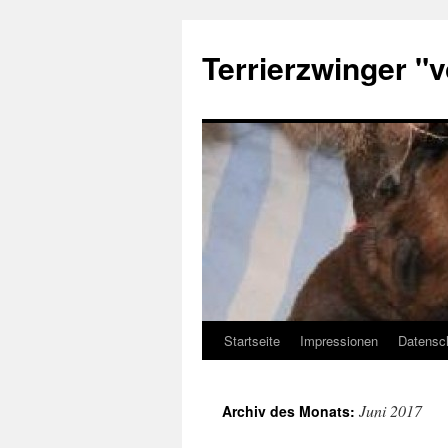
Zum
Inhalt
Terrierzwinger "
springen
Startseite
Impressionen
Datensc
Juni 2017
Archiv des Monats: