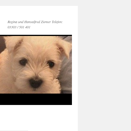
Regina und Hansalfred Ziemer Telefon:
03303 / 501 401