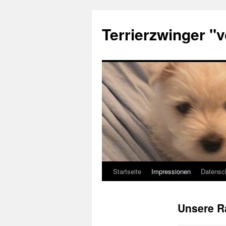
Zum
Inhalt
Terrierzwinger "
springen
Startseite
Impressionen
Datensc
Unsere R