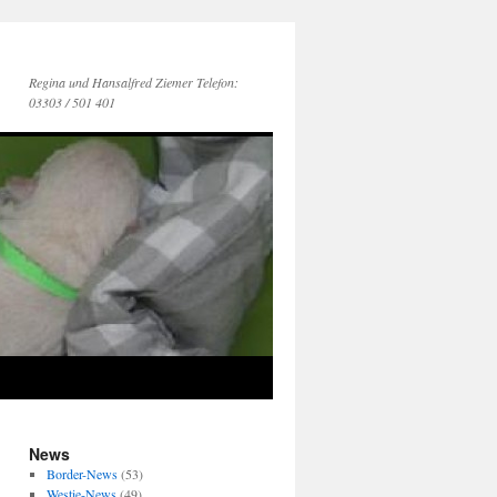
Regina und Hansalfred Ziemer Telefon:
03303 / 501 401
News
Border-News
(53)
Westie-News
(49)