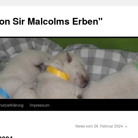
von Sir Malcolms Erben"
hutzerklärung
Impressum
News vom 26. Februar 2024
→